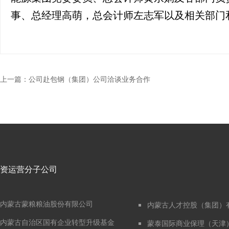
事、总经理高萌，总会计师左志军以及相关部门
上一篇：
公司赴包钢（集团）公司洽谈业务合作
资运营分子公司
内蒙古蒙粮粮油股份有限公司
内蒙古人才控股（集团）
内蒙古自治区国有企业转型升级基金
蒙泰国际商业保理（天津