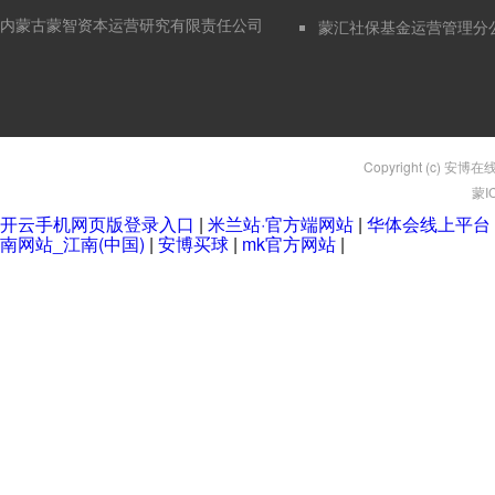
内蒙古蒙智资本运营研究有限责任公司
蒙汇社保基金运营管理分
Copyright (c) 安博在
蒙I
开云手机网页版登录入口
|
米兰站·官方端网站
|
华体会线上平台
南网站_江南(中国)
|
安博买球
|
mk官方网站
|