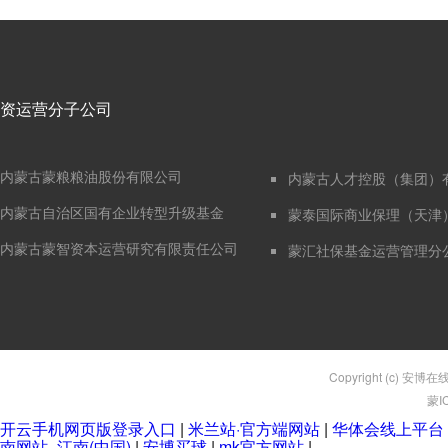
资运营分子公司
内蒙古蒙粮粮油股份有限公司
内蒙古人才控股（集团）
内蒙古自治区国有企业转型升级基金
蒙泰国际商业保理（天津
内蒙古蒙智资本运营研究有限责任公司
蒙汇社保基金运营管理分
Copyright (c) 安博在
蒙I
开云手机网页版登录入口
|
米兰站·官方端网站
|
华体会线上平台
南网站_江南(中国)
|
安博买球
|
mk官方网站
|