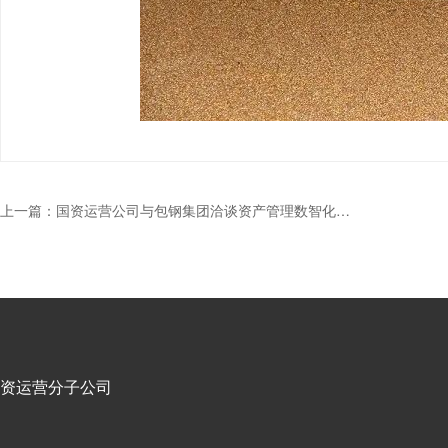
上一篇：
国资运营公司与包钢集团洽谈资产管理数智化平台合作项目
资运营分子公司