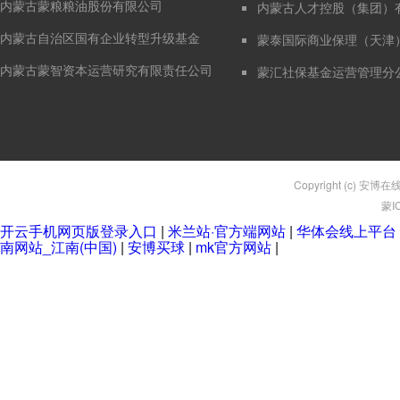
内蒙古蒙粮粮油股份有限公司
内蒙古人才控股（集团）
内蒙古自治区国有企业转型升级基金
蒙泰国际商业保理（天津
内蒙古蒙智资本运营研究有限责任公司
蒙汇社保基金运营管理分
Copyright (c) 安博在
蒙I
开云手机网页版登录入口
|
米兰站·官方端网站
|
华体会线上平台
南网站_江南(中国)
|
安博买球
|
mk官方网站
|