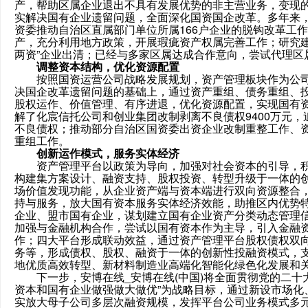
产，帮助区属企业退出不具有发展优势的非主营业务，变现
实解决国有企业遗留问题，全面深化国资国企改革。多年来，
资委推动自治区直属部门单位所属166户企业的脱钩改革工
产，充分利用地方政策，开展瑕疵资产权属完善工作；研究建立
两资”企业出清；已经与多家区属达成合作意向，尝试代理区
调整资本结构，优化资源配置
按照国资运营公司战略发展规划，资产管理板块作为公司
决国企改革遗留问题的基础上，通过资产重组、债务重组、
股权运作、价值管理、有序进退，优化资源配置，实现国有
解了化宸信托公司和创业集团改制剥离不良债权9400万元，
不良债权；推动部分自治区国资委出资企业改制重整工作、
重组工作。
创新运作模式，服务实体经济
资产管理平台以政策为导向，加强对社会资本的引导，积
构建集方案设计、融资支持、股权投资、转型升级于一体的
场价值发现功能，从企业资产端与资本端进行双向资源整合
持与服务，放大国有资本服务实体经济效能，助推区内优势
企业、盟市国有企业，谋划建立国有企业资产分类动态管理
加强与金融机构合作，尝试以国有资本作为主导，引入金融
作；四大平台形成联动效益，通过资产管理平台股权债权双
务等，形成债权、股权、融资于一体的创新性投融资模式，
地优质高效转型、新材料制造业高端化智能化绿色化发展和
下一步，安博在线_安博在线(中国)将全面贯彻党的二十
资本和国有企业做强做大做优”为战略目标，通过新设市场化
实放大母子公司多层次融资规模，发挥平台公司业务模式多