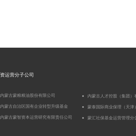
资运营分子公司
内蒙古蒙粮粮油股份有限公司
内蒙古人才控股（集团）
内蒙古自治区国有企业转型升级基金
蒙泰国际商业保理（天津
内蒙古蒙智资本运营研究有限责任公司
蒙汇社保基金运营管理分